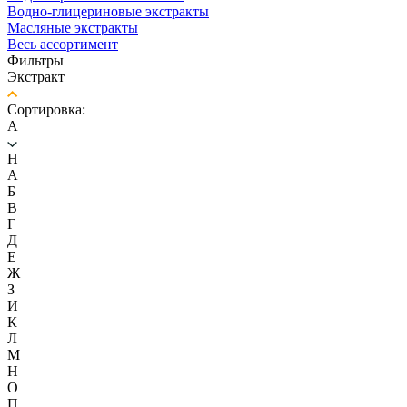
Водно-глицериновые экстракты
Масляные экстракты
Весь ассортимент
Фильтры
Экстракт
Сортировка:
А
H
А
Б
В
Г
Д
Е
Ж
З
И
К
Л
М
Н
О
П