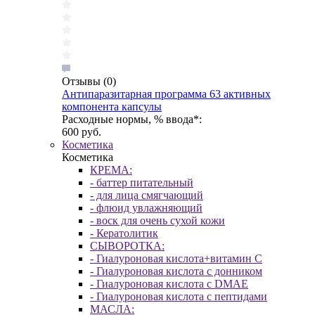
Отзывы
(0)
Антипаразитарная программа 63 активных
компонента капсулы
Расходные нормы, % ввода*:
600 руб.
Косметика
Косметика
КРЕМА:
- баттер питательный
- для лица смягчающий
- флюид увлажняющий
- воск для очень сухой кожи
- Кератолитик
СЫВОРОТКА:
- Гиалуроновая кислота+витамин С
- Гиалуроновая кислота с донником
- Гиалуроновая кислота с DMAE
- Гиалуроновая кислота с пептидами
МАСЛА: