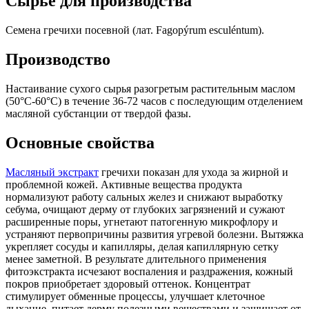
Сырье для производства
Семена гречихи посевной (лат. Fagopýrum esculéntum).
Производство
Настаивание сухого сырья разогретым растительным маслом
(50°С-60°С) в течение 36-72 часов с последующим отделением
масляной субстанции от твердой фазы.
Основные свойства
Масляный экстракт
гречихи показан для ухода за жирной и
проблемной кожей. Активные вещества продукта
нормализуют работу сальных желез и снижают выработку
себума, очищают дерму от глубоких загрязнений и сужают
расширенные поры, угнетают патогенную микрофлору и
устраняют первопричины развития угревой болезни. Вытяжка
укрепляет сосуды и капилляры, делая капиллярную сетку
менее заметной. В результате длительного применения
фитоэкстракта исчезают воспаления и раздражения, кожный
покров приобретает здоровый оттенок. Концентрат
стимулирует обменные процессы, улучшает клеточное
дыхание, питает дерму полезными веществами и защищает от