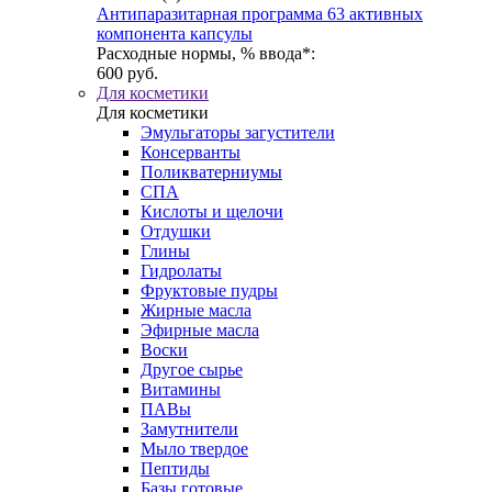
Антипаразитарная программа 63 активных
компонента капсулы
Расходные нормы, % ввода*:
600 руб.
Для косметики
Для косметики
Эмульгаторы загустители
Консерванты
Поликватерниумы
CПА
Кислоты и щелочи
Отдушки
Глины
Гидролаты
Фруктовые пудры
Жирные масла
Эфирные масла
Воски
Другое сырье
Витамины
ПАВы
Замутнители
Мыло твердое
Пептиды
Базы готовые