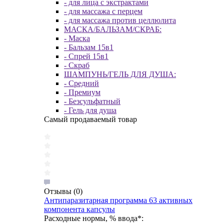
- для лица с экстрактами
- для массажа с перцем
- для массажа против целлюлита
МАСКА/БАЛЬЗАМ/СКРАБ:
- Маска
- Бальзам 15в1
- Спрей 15в1
- Скраб
ШАМПУНЬ/ГЕЛЬ ДЛЯ ДУША:
- Средний
- Премиум
- Безсульфатный
- Гель для душа
Самый продаваемый товар
Отзывы
(0)
Антипаразитарная программа 63 активных
компонента капсулы
Расходные нормы, % ввода*: