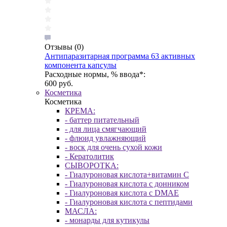
Отзывы
(0)
Антипаразитарная программа 63 активных
компонента капсулы
Расходные нормы, % ввода*:
600 руб.
Косметика
Косметика
КРЕМА:
- баттер питательный
- для лица смягчающий
- флюид увлажняющий
- воск для очень сухой кожи
- Кератолитик
СЫВОРОТКА:
- Гиалуроновая кислота+витамин С
- Гиалуроновая кислота с донником
- Гиалуроновая кислота с DMAE
- Гиалуроновая кислота с пептидами
МАСЛА:
- монарды для кутикулы