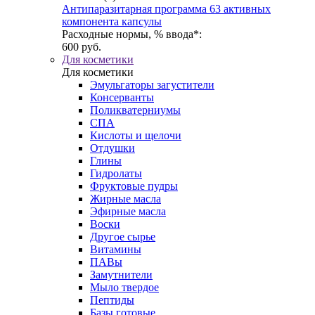
Антипаразитарная программа 63 активных
компонента капсулы
Расходные нормы, % ввода*:
600 руб.
Для косметики
Для косметики
Эмульгаторы загустители
Консерванты
Поликватерниумы
CПА
Кислоты и щелочи
Отдушки
Глины
Гидролаты
Фруктовые пудры
Жирные масла
Эфирные масла
Воски
Другое сырье
Витамины
ПАВы
Замутнители
Мыло твердое
Пептиды
Базы готовые