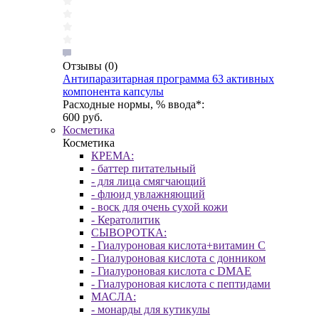
Отзывы
(0)
Антипаразитарная программа 63 активных
компонента капсулы
Расходные нормы, % ввода*:
600 руб.
Косметика
Косметика
КРЕМА:
- баттер питательный
- для лица смягчающий
- флюид увлажняющий
- воск для очень сухой кожи
- Кератолитик
СЫВОРОТКА:
- Гиалуроновая кислота+витамин С
- Гиалуроновая кислота с донником
- Гиалуроновая кислота с DMAE
- Гиалуроновая кислота с пептидами
МАСЛА:
- монарды для кутикулы