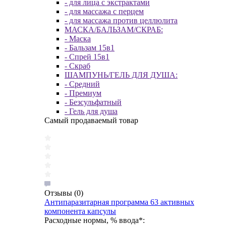
- для лица с экстрактами
- для массажа с перцем
- для массажа против целлюлита
МАСКА/БАЛЬЗАМ/СКРАБ:
- Маска
- Бальзам 15в1
- Спрей 15в1
- Скраб
ШАМПУНЬ/ГЕЛЬ ДЛЯ ДУША:
- Средний
- Премиум
- Безсульфатный
- Гель для душа
Самый продаваемый товар
Отзывы
(0)
Антипаразитарная программа 63 активных
компонента капсулы
Расходные нормы, % ввода*: