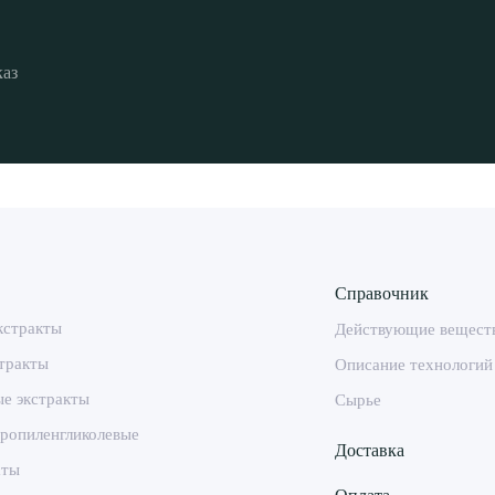
каз
Справочник
кстракты
Действующие вещест
тракты
Описание технологий
е экстракты
Сырье
ропиленгликолевые
Доставка
аты