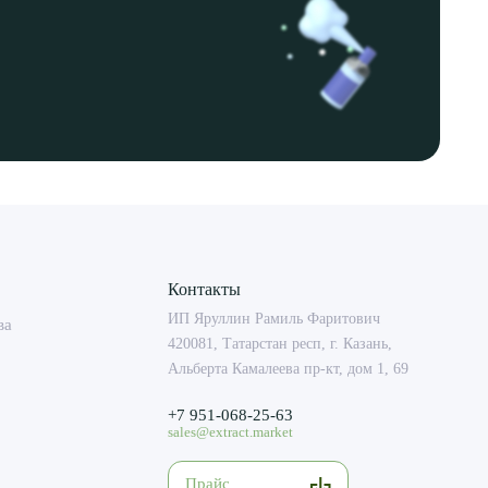
Контакты
ИП Яруллин Рамиль Фаритович
ва
420081, Татарстан респ, г. Казань,
Альберта Камалеева пр-кт, дом 1, 69
+7 951-068-25-63
sales@extract.market
Прайс