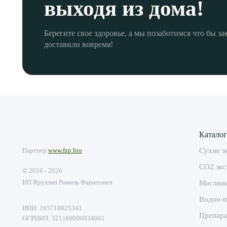
выходя из дома!
Берегите свое здоровье, а мы позаботимся что бы за
доставили вовремя!
Каталог
Партнер
www.fzp.bio
Сухие э
CO2 экс
© 2016 - 2026
ИП Яруллин Рамиль Фаритович
Масляны
Водно-п
ИНН: 165710825341
Препар
ОГРНИП: 321169000034981