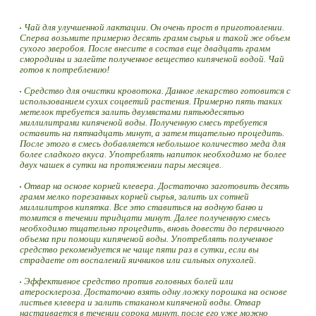
Чай для улучшенной лактации. Он очень прост в приготовлении.
Сперва возьмите примерно десять грамм сырья и такой же объем
сухого зверобоя. После внесите в состав еще двадцать грамм
смородины и залейте полученное вещество кипяченой водой. Чай
готов к потреблению!
Средство для очистки кровотока. Данное лекарство готовится с
использованием сухих соцветий растения. Примерно пять таких
метелок требуется залить двумястами пятьюдесятью
миллилитрами кипяченой воды. Полученную смесь требуется
оставить на пятнадцать минут, а затем тщательно процедить.
После этого в смесь добавляется небольшое количество меда для
более сладкого вкуса. Употреблять напиток необходимо не более
двух чашек в сутки на протяжении пары месяцев.
Отвар на основе корней клевера. Достаточно заготовить десять
грамм мелко порезанных корней сырья, залить их сотней
миллилитров кипятка. Все это ставиться на водную баню и
томится в течении тридцати минут. Далее полученную смесь
необходимо тщательно процедить, вновь довести до первичного
объема при помощи кипяченой воды. Употреблять полученное
средство рекомендуется не чаще пяти раз в сутки, если вы
страдаете от воспалений яичников или сильных опухолей.
Эффективное средство против головных болей или
атеросклероза. Достаточно взять одну ложку порошка на основе
листьев клевера и залить стаканом кипяченой воды. Отвар
настаивается в течении сорока минут, после его уже можно