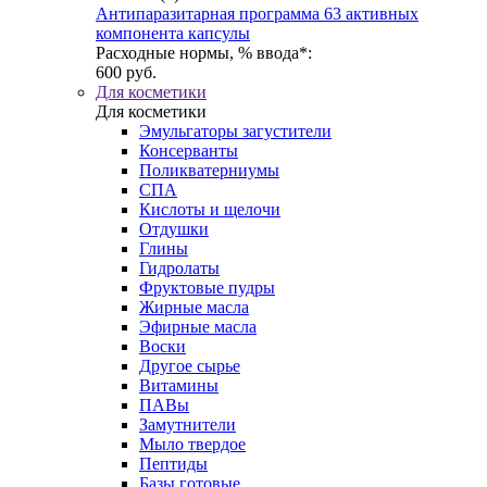
Антипаразитарная программа 63 активных
компонента капсулы
Расходные нормы, % ввода*:
600 руб.
Для косметики
Для косметики
Эмульгаторы загустители
Консерванты
Поликватерниумы
CПА
Кислоты и щелочи
Отдушки
Глины
Гидролаты
Фруктовые пудры
Жирные масла
Эфирные масла
Воски
Другое сырье
Витамины
ПАВы
Замутнители
Мыло твердое
Пептиды
Базы готовые