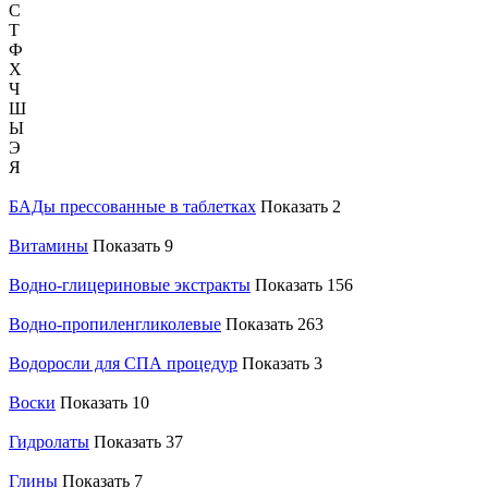
С
Т
Ф
Х
Ч
Ш
Ы
Э
Я
БАДы прессованные в таблетках
Показать 2
Витамины
Показать 9
Водно-глицериновые экстракты
Показать 156
Водно-пропиленгликолевые
Показать 263
Водоросли для CПА процедур
Показать 3
Воски
Показать 10
Гидролаты
Показать 37
Глины
Показать 7