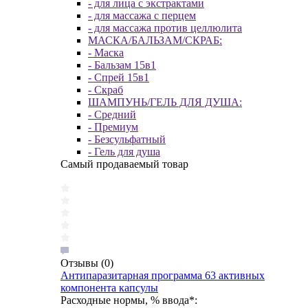
- для лица с экстрактами
- для массажа с перцем
- для массажа против целлюлита
МАСКА/БАЛЬЗАМ/СКРАБ:
- Маска
- Бальзам 15в1
- Спрей 15в1
- Скраб
ШАМПУНЬ/ГЕЛЬ ДЛЯ ДУША:
- Средний
- Премиум
- Безсульфатный
- Гель для душа
Самый продаваемый товар
Отзывы
(0)
Антипаразитарная программа 63 активных
компонента капсулы
Расходные нормы, % ввода*: