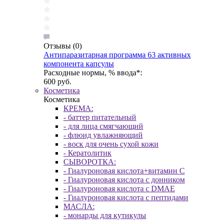
Отзывы
(0)
Антипаразитарная программа 63 активных
компонента капсулы
Расходные нормы, % ввода*:
600 руб.
Косметика
Косметика
КРЕМА:
- баттер питательный
- для лица смягчающий
- флюид увлажняющий
- воск для очень сухой кожи
- Кератолитик
СЫВОРОТКА:
- Гиалуроновая кислота+витамин С
- Гиалуроновая кислота с донником
- Гиалуроновая кислота с DMAE
- Гиалуроновая кислота с пептидами
МАСЛА:
- монарды для кутикулы