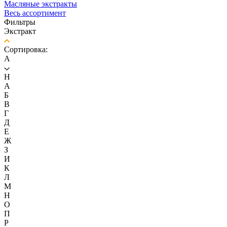
Масляные экстракты
Весь ассортимент
Фильтры
Экстракт
Сортировка:
А
H
А
Б
В
Г
Д
Е
Ж
З
И
К
Л
М
Н
О
П
Р