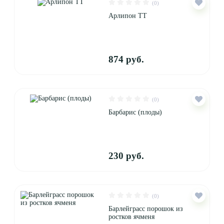
(0)
Арлипон ТТ
874 руб.
(0)
Барбарис (плоды)
230 руб.
(0)
Барлейграсс порошок из
ростков ячменя