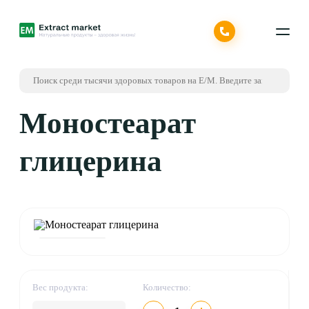
Моностеарат
глицерина
Вес продукта:
Количество: