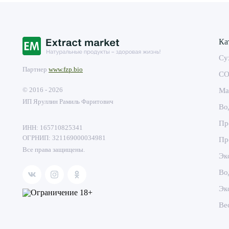
Ка
Су
Партнер
www.fzp.bio
CO
© 2016 - 2026
Ма
ИП Яруллин Рамиль Фаритович
Во
Пр
ИНН: 165710825341
ОГРНИП: 321169000034981
Пр
Все права защищены.
Эк
Во
Эк
Ве