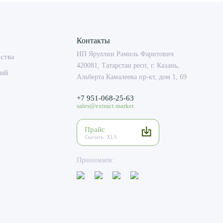
Контакты
ИП Яруллин Рамиль Фаритович
ства
420081, Татарстан респ, г. Казань,
гий
Альберта Камалеева пр-кт, дом 1, 69
+7 951-068-25-63
sales@extract.market
Прайс
Скачать .XLS
Принимаем: