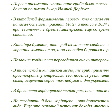
Первое письменное упоминание гриба было тольк
доктор по имени Зукар Намней Дордже.
В китайской фармакологии первым, кто описал гр
написал большой трактат Materia medica в 1694 
врачевателями с древнейших времен, еще со време
столетии.
Китайцы думают, что гриб из-за своих свойств яв
хороших компонентов, и он способен бороться с 
Название кордицепса переводится очень интересно
В тибетской и китайской медицине гриб применя
аристократы употребляли его, надеясь увеличить 
силы, исцеления сердечных недугов и для укрепле
В древности кордицепсом лечили рак, печеночные 
На сегодняшний день кордицепс – это дорогосто
виде. Еще это основной источник дохода многих 