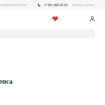
+7 951-068-25-63
sales@extract.market
Заказать звонок
епса