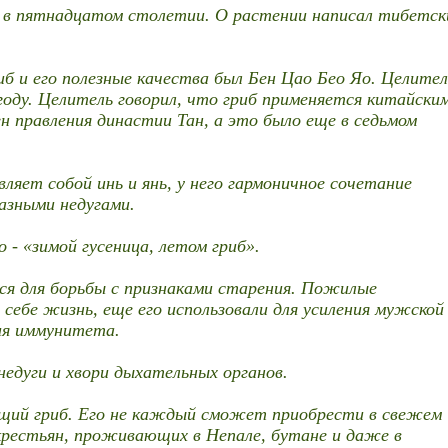
о в пятнадцатом столетии. О растении написал тибетск
иб и его полезные качества был Бен Цао Бео Яо. Целител
году. Целитель говорил, что гриб применяется китайски
н правления династии Тан, а это было еще в седьмом
ляет собой инь и янь, у него гармоничное сочетание
разными недугами.
 - «зимой гусеница, летом гриб».
лся для борьбы с признаками старения. Пожилые
себе жизнь, еще его использовали для усиления мужской
ния иммунитета.
недуги и хвори дыхательных органов.
ящий гриб. Его не каждый сможет приобрести в свежем
крестьян, проживающих в Непале, бутане и даже в