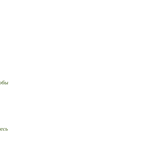
обы
есь