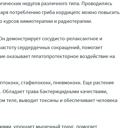
гических недугов различного типа. Проводились
одаря потреблению гриба кордицепс можно повысить
о курсов химиотерапии и радиотерапии.
Он демонстрирует сосудисто-релаксантное и
частоту сердердечных сокращений, помогает
ние оказывает гепатопротекторное воздействие на
ептококк, стафилококк, пневмококк. Еще растение
. Обладает трава бактерицидными качествами,
м теле, выводит токсины и обеспечивает человека
иями, улучшает мышечный тонус, помогает