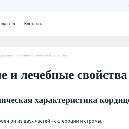
водство
Контакты
рдицепс - полезные и лечебные свойства
е и лечебные свойства
ическая характеристика кордиц
роен он из двух частей - склероции и стромы.